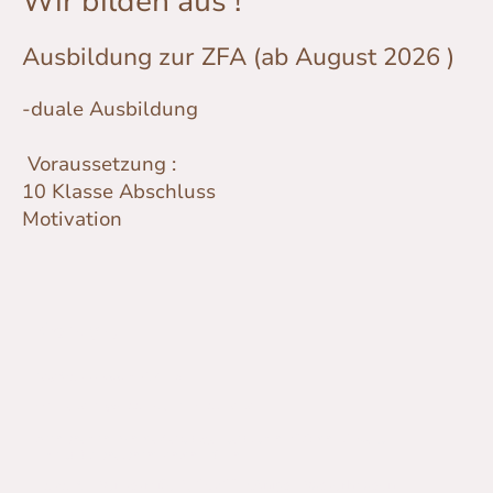
Wir bilden aus !
Ausbildung zur ZFA (ab August 2026 )
-duale Ausbildung
Voraussetzung :
10 Klasse Abschluss
Motivation
Kontakt
Telefon: +493375902668
E-mail: team@zahnarztpraxis-andrae.de
Bitte beachten Sie, daß aus organisatorischen Gründen E-Mails
nicht sofort bearbeitet werden können.
Werftstraße 8, 15712 Königs Wusterhausen
Anschrift: